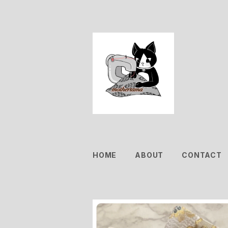
HOME
ABOUT
CONTACT